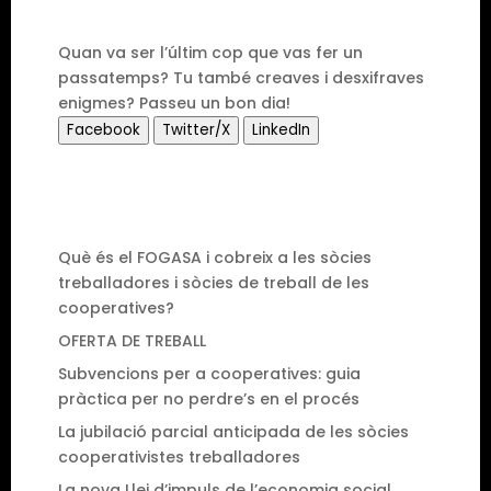
Quan va ser l’últim cop que vas fer un
passatemps? Tu també creaves i desxifraves
enigmes? Passeu un bon dia!
Facebook
Twitter/X
LinkedIn
Què és el FOGASA i cobreix a les sòcies
treballadores i sòcies de treball de les
cooperatives?
OFERTA DE TREBALL
Subvencions per a cooperatives: guia
pràctica per no perdre’s en el procés
La jubilació parcial anticipada de les sòcies
cooperativistes treballadores
La nova Llei d’impuls de l’economia social