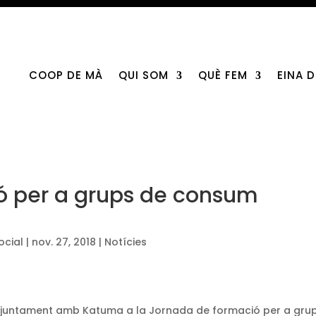
COOP DE MÀ
QUI SOM
QUÈ FEM
EINA 
ó per a grups de consum
ocial
|
nov. 27, 2018
|
Notícies
, juntament amb Katuma a la Jornada de formació per a gru