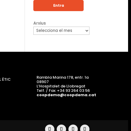
Arxius
Rambla Marina 178, entr. 1a
 ÈTIC
08907
L’Hospitalet de Llobregat
Telf. / Fax: +34 93 264 03 56
coopdema@coopdema.cat