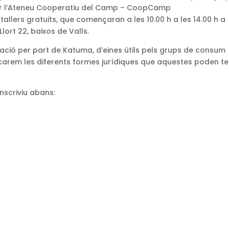
r l’Ateneu Cooperatiu del Camp – CoopCamp
allers gratuits, que començaran a les 10.00 h a les 14.00 h a
lort 22, baixos de Valls.
tació per part de Katuma, d’eines útils pels grups de consum
carem les diferents formes jurídiques que aquestes poden ten
nscriviu abans: